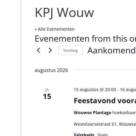
KPJ Wouw
« Alle Evenementen
Evenementen from this o
Aankomend
Vandaag
Selecteer
een
augustus 2026
datum.
15 augustus @ 20:00
-
16 augu
ZA
15
Feestavond voor
Wouwse Plantage
hoeksebaan
Westelaarsestraat 61, Wouwse
Volgeboekt
Gratis