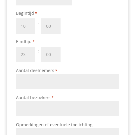
DD
JJJJ
dash
Begintijd
*
MM
dash
:
JJJJ
Uren
Minuten
Eindtijd
*
:
Uren
Minuten
Aantal deelnemers
*
Aantal bezoekers
*
Opmerkingen of eventuele toelichting