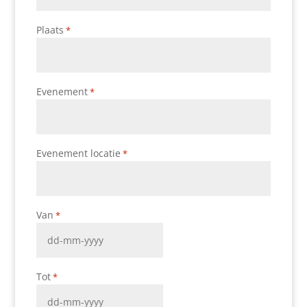
Plaats
*
Evenement
*
Evenement locatie
*
Van
*
DD
dash
Tot
*
MM
dash