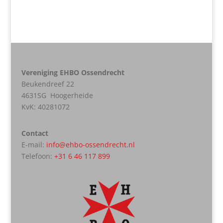
Vereniging EHBO Ossendrecht
Beukendreef 22
4631SG Hoogerheide
KvK:
40281072
Contact
E-mail:
info@ehbo-ossendrecht.nl
Telefoon:
+31 6 46 117 899