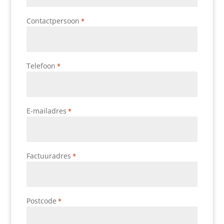
Contactpersoon
*
Telefoon
*
E-mailadres
*
Factuuradres
*
Postcode
*