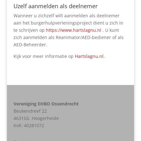
Uzelf aanmelden als deelnemer
Wanneer u zichzelf wilt aanmelden als deelnemer
aan het burgerhulpverleningsproject dient u zich in
te schrijven op
https://www.hartslagnu.nl
. U kunt
zich aanmelden als Reanimator/AED-bediener of als
AED-Beheerder.
Kijk voor meer informatie op
Hartslagnu.nl.
Vereniging EHBO Ossendrecht
Beukendreef 22
4631SG Hoogerheide
KvK:
40281072