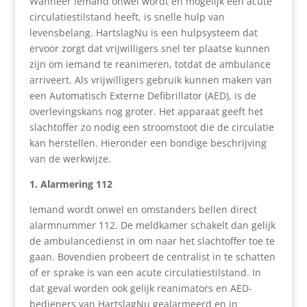
Wanneer iemand onwel wordt en mogelijk een acute
circulatiestilstand heeft, is snelle hulp van
levensbelang. HartslagNu is een hulpsysteem dat
ervoor zorgt dat vrijwilligers snel ter plaatse kunnen
zijn om iemand te reanimeren, totdat de ambulance
arriveert. Als vrijwilligers gebruik kunnen maken van
een Automatisch Externe Defibrillator (AED), is de
overlevingskans nog groter. Het apparaat geeft het
slachtoffer zo nodig een stroomstoot die de circulatie
kan herstellen. Hieronder een bondige beschrijving
van de werkwijze.
1. Alarmering 112
Iemand wordt onwel en omstanders bellen direct
alarmnummer 112. De meldkamer schakelt dan gelijk
de ambulancedienst in om naar het slachtoffer toe te
gaan. Bovendien probeert de centralist in te schatten
of er sprake is van een acute circulatiestilstand. In
dat geval worden ook gelijk reanimators en AED-
bedieners van HartslagNu gealarmeerd en in