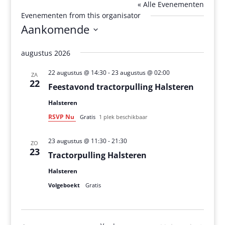
« Alle Evenementen
Evenementen from this organisator
Aankomende
Selecteer
augustus 2026
een
datum.
22 augustus @ 14:30
-
23 augustus @ 02:00
ZA
22
Feestavond tractorpulling Halsteren
Halsteren
RSVP Nu
Gratis
1 plek beschikbaar
23 augustus @ 11:30
-
21:30
ZO
23
Tractorpulling Halsteren
Halsteren
Volgeboekt
Gratis