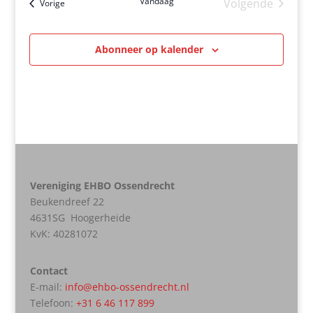
Vandaag
Volgende
Evenementen
Vorige
Evenement
Abonneer op kalender
Vereniging EHBO Ossendrecht
Beukendreef 22
4631SG Hoogerheide
KvK:
40281072
Contact
E-mail:
info@ehbo-ossendrecht.nl
Telefoon:
+31 6 46 117 899