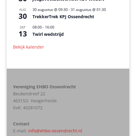
30 augustus @ 09:30
-
31 augustus @ 01:30
AUG
30
TrekkerTrek KPJ Ossendrecht
08:00
-
16:00
SEP
13
Twirl wedstrijd
Bekijk kalender
Vereniging EHBO Ossendrecht
Beukendreef 22
4631SG Hoogerheide
KvK:
40281072
Contact
E-mail:
info@ehbo-ossendrecht.nl