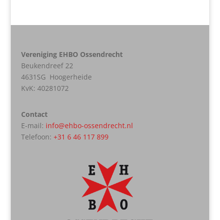
Vereniging EHBO Ossendrecht
Beukendreef 22
4631SG Hoogerheide
KvK:
40281072
Contact
E-mail:
info@ehbo-ossendrecht.nl
Telefoon:
+31 6 46 117 899