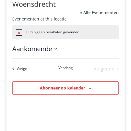
Woensdrecht
« Alle Evenementen
Evenementen at this locatie
Er zijn geen resultaten gevonden.
Bericht
Aankomende
Selecteer
een
Vandaag
Volgende
Evenementen
Vorige
datum.
Evenement
Abonneer op kalender