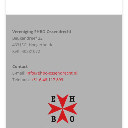
Vereniging EHBO Ossendrecht
Beukendreef 22
4631SG Hoogerheide
KvK:
40281072
Contact
E-mail:
info@ehbo-ossendrecht.nl
Telefoon:
+31 6 46 117 899