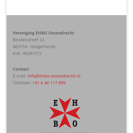
Vereniging EHBO Ossendrecht
Beukendreef 22
4631SG Hoogerheide
KvK:
40281072
Contact
E-mail:
info@ehbo-ossendrecht.nl
Telefoon:
+31 6 46 117 899