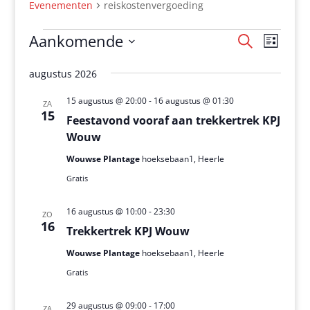
Evenementen
reiskostenvergoeding
Evenementen
Eveneme
Even
Aankomende
Zoeken
Lijst
weer
Zoeken
Selecteer
navig
en
augustus 2026
een
weergev
datum.
15 augustus @ 20:00
-
16 augustus @ 01:30
ZA
navigati
15
Feestavond vooraf aan trekkertrek KPJ
Wouw
Wouwse Plantage
hoeksebaan1, Heerle
Gratis
16 augustus @ 10:00
-
23:30
ZO
16
Trekkertrek KPJ Wouw
Wouwse Plantage
hoeksebaan1, Heerle
Gratis
29 augustus @ 09:00
-
17:00
ZA