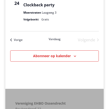
24
Clockback party
Moerstraten
Laagweg 3
Volgeboekt
Gratis
Vandaag
Volgende
Evenementen
Vorige
Evenement
Abonneer op kalender
Vereniging EHBO Ossendrecht
Beukendreef 22