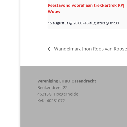
Feestavond vooraf aan trekkertrek KPJ
Wouw
15 augustus @ 20:00
-
16 augustus @ 01:30
Wandelmarathon Roos van Roose
Vereniging EHBO Ossendrecht
Beukendreef 22
4631SG Hoogerheide
KvK:
40281072