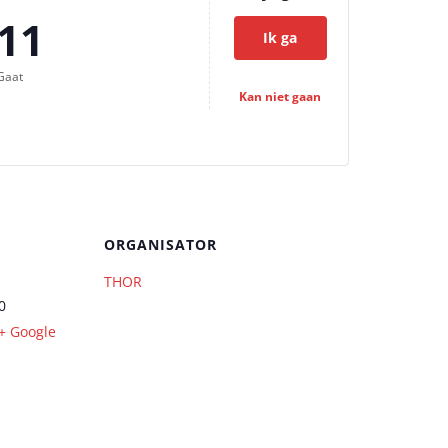
11
Ik ga
Gaat
Kan niet gaan
ORGANISATOR
THOR
0
+ Google