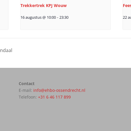
Trekkertrek KPJ Wouw
Fee
16 augustus @ 10:00
-
23:30
22 a
ndaal
Contact
E-mail:
info@ehbo-ossendrecht.nl
Telefoon:
+31 6 46 117 899