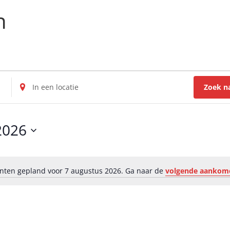
n
Voer
Zoek n
locatie
in.
Zoek
2026
naar
Evenementen
per
locatie.
ten gepland voor 7 augustus 2026. Ga naar de
volgende aankom
Bericht