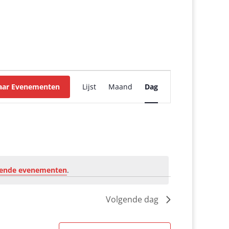
Evenement
weergaven
aar Evenementen
Lijst
Maand
Dag
navigatie
ende evenementen
.
Volgende dag